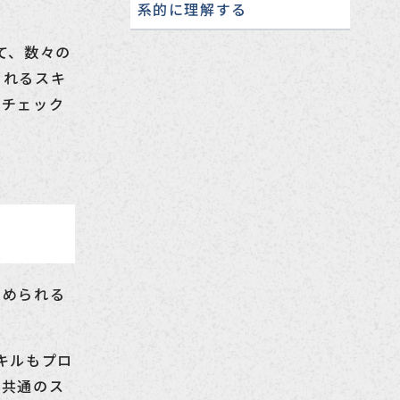
系的に理解する
て、数々の
られるスキ
でチェック
求められる
キルもプロ
る共通のス