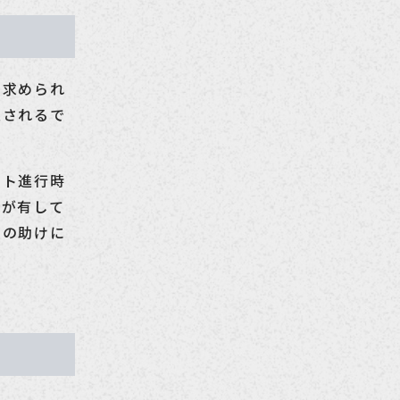
に求められ
迎されるで
クト進行時
ネが有して
との助けに