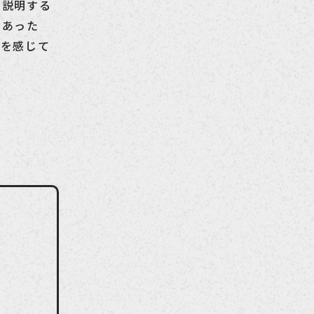
に説明する
であった
満を感じて