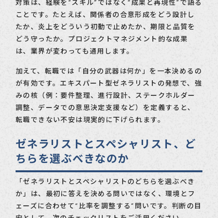
対策は、経験を“スキル”ではなく“成果と再現性”で語る
ことです。たとえば、関係者の合意形成をどう設計し
たか、炎上をどういう初動で止めたか、期限と品質を
どう守ったか。プロジェクトマネジメント的な成果
は、業界が変わっても通用します。
加えて、転職では「自分の武器は何か」を一本決めるの
が有効です。エキスパート型ゼネラリストの発想で、強
みの核（例：要件整理、進行設計、ステークホルダー
調整、データでの意思決定支援など）を定義すると、
転職できない不安は現実的に下げられます。
ゼネラリストとスペシャリスト、ど
ちらを選ぶべきなのか
「ゼネラリストとスペシャリストのどちらを選ぶべき
か」は、最初に答えを決める問いではなく、環境とフ
ェーズに合わせて“比率を調整する”問いです。判断の目
安として、次のチェックリストをご活用ください。