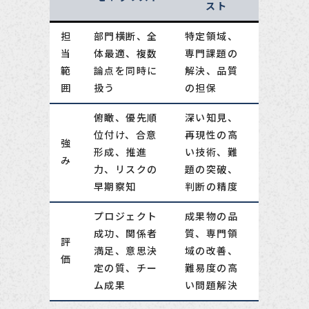
スト
担
部門横断、全
特定領域、
当
体最適、複数
専門課題の
範
論点を同時に
解決、品質
囲
扱う
の担保
俯瞰、優先順
深い知見、
位付け、合意
再現性の高
強
形成、推進
い技術、難
み
力、リスクの
題の突破、
早期察知
判断の精度
プロジェクト
成果物の品
成功、関係者
質、専門領
評
満足、意思決
域の改善、
価
定の質、チー
難易度の高
ム成果
い問題解決